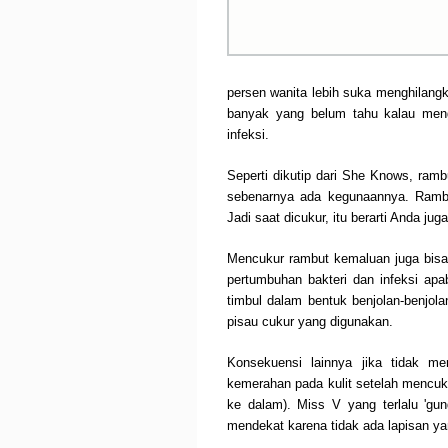
persen wanita lebih suka menghilan
banyak yang belum tahu kalau meng
infeksi.
Seperti dikutip dari She Knows, ram
sebenarnya ada kegunaannya. Rambut
Jadi saat dicukur, itu berarti Anda ju
Mencukur rambut kemaluan juga bisa
pertumbuhan bakteri dan infeksi apab
timbul dalam bentuk benjolan-benjol
pisau cukur yang digunakan.
Konsekuensi lainnya jika tidak men
kemerahan pada kulit setelah mencukur
ke dalam). Miss V yang terlalu 'gu
mendekat karena tidak ada lapisan y