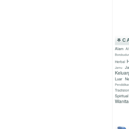
C
Alam
Al
Borobudur
H
Herbal
J
Jamu
Keluar
Luar Ne
Pendidika
Tradisio
Spiritual
Wanita