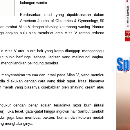
kalangan wanita.
Berdasarkan studi yang dipublikasikan dalam
American Journal of Obstetrics & Gynecology, 90
gkan rambut Miss V dengan shaving ketimbang waxing. Namun
hilangkan bulu bisa membuat area Miss V rentan terkena
but Miss V atau pubic hair yang kerap dianggap 'mengganggu'
 pubic berfungsi sebagai lapisan yang melindungi vagina.
ga menghilangkan pelindung tersebut.
 menyebabkan trauma dan iritasi pada Miss V, yang memicu
ila dilakukan dengan cara yang tidak tepat. Iritasi biasanya
an merah yang biasanya disebabkan oleh shaving cream atau
cukur dengan benar adalah terjadinya razor burn (iritasi
), luka lecet, gatal-gatal hingga ingrown hair (rambut tumbuh
ndul' juga bisa membuat bakteri, kuman dan kotoran mudah
ang menghalanginya.