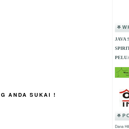
W
JAVA 
SPIR
PELU
Tempat
NG ANDA SUKAI !
P
Dana Hi