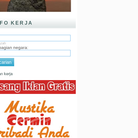
NFO KERJA
:
azah
 bagian negara:
arian
n kerja