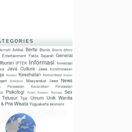
ATEGORIES
Berita
Artikel
Bisnis
ternatif
Bisnis Mikro
General
Entertainment
Fakta Sejarah
Informasi
iburan
IPTEK
Investasi
Java Culture
ava
Jawa
Keistimewaan
ga
Kesehatan
Komunikasi
Keraton
Kraton
News
geri
Masyarakat Jawa
Malioboro
Perawatan Kecantikan
Perawatan
n
Psikologi
Sex
nal
Puteri Keraton
Remaja
Telusur
Umum
Unik
Wanita
Tips
 & Pria
Wisata
Yogyakarta
ekonomi