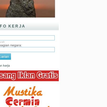
NFO KERJA
:
azah
 bagian negara:
arian
n kerja