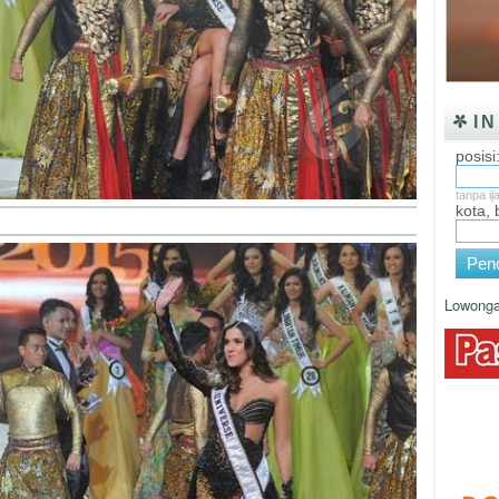
I
posisi
tanpa ij
kota,
Penc
Lowonga