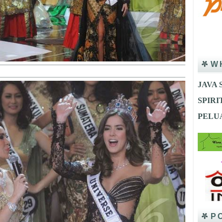
W
JAVA 
SPIR
PELU
P