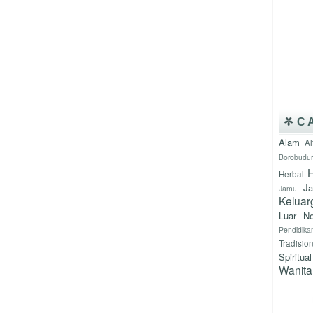
C
Alam
Al
Borobudur
H
Herbal
J
Jamu
Keluar
Luar Ne
Pendidika
Tradisio
Spiritual
Wanita