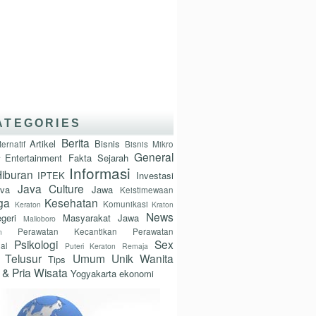
ATEGORIES
Berita
Artikel
Bisnis
ternatif
Bisnis Mikro
General
Entertainment
Fakta Sejarah
Informasi
iburan
IPTEK
Investasi
Java Culture
ava
Jawa
Keistimewaan
ga
Kesehatan
Komunikasi
Keraton
Kraton
News
geri
Masyarakat Jawa
Malioboro
Perawatan Kecantikan
Perawatan
n
Psikologi
Sex
nal
Puteri Keraton
Remaja
Telusur
Umum
Unik
Wanita
Tips
 & Pria
Wisata
Yogyakarta
ekonomi