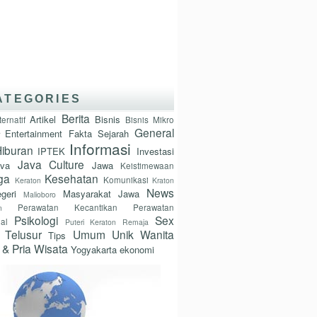
ATEGORIES
Berita
Artikel
Bisnis
ternatif
Bisnis Mikro
General
Entertainment
Fakta Sejarah
Informasi
iburan
IPTEK
Investasi
Java Culture
ava
Jawa
Keistimewaan
ga
Kesehatan
Komunikasi
Keraton
Kraton
News
geri
Masyarakat Jawa
Malioboro
Perawatan Kecantikan
Perawatan
n
Psikologi
Sex
nal
Puteri Keraton
Remaja
Telusur
Umum
Unik
Wanita
Tips
 & Pria
Wisata
Yogyakarta
ekonomi