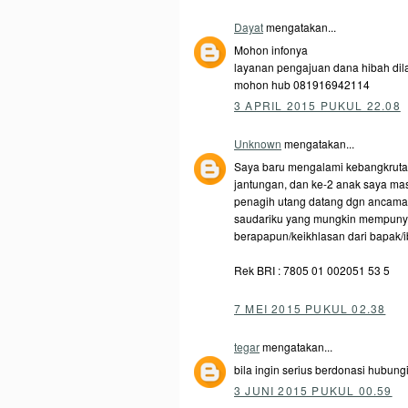
Dayat
mengatakan...
Mohon infonya
layanan pengajuan dana hibah dil
mohon hub 081916942114
3 APRIL 2015 PUKUL 22.08
Unknown
mengatakan...
Saya baru mengalami kebangkrutan
jantungan, dan ke-2 anak saya mas
penagih utang datang dgn ancaman,
saudariku yang mungkin mempunyai
berapapun/keikhlasan dari bapak/
Rek BRI : 7805 01 002051 53 5
7 MEI 2015 PUKUL 02.38
tegar
mengatakan...
bila ingin serius berdonasi hubun
3 JUNI 2015 PUKUL 00.59