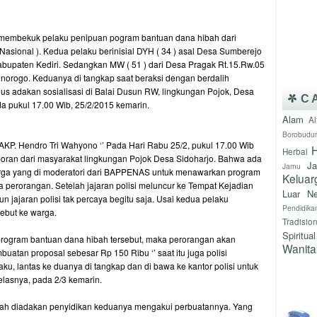
n membekuk pelaku penipuan pogram bantuan dana hibah dari
onal ). Kedua pelaku berinisial DYH ( 34 ) asal Desa Sumberejo
bupaten Kediri. Sedangkan MW ( 51 ) dari Desa Pragak Rt.15.Rw.05
orogo. Keduanya di tangkap saat beraksi dengan berdalih
 adakan sosialisasi di Balai Dusun RW, lingkungan Pojok, Desa
C
da pukul 17.00 Wib, 25/2/2015 kemarin.
Alam
Al
Borobudur
AKP. Hendro Tri Wahyono ‘’ Pada Hari Rabu 25/2, pukul 17.00 Wib
H
Herbal
oran dari masyarakat lingkungan Pojok Desa Sidoharjo. Bahwa ada
J
Jamu
ga yang di moderatori dari BAPPENAS untuk menawarkan program
Keluar
perorangan. Setelah jajaran polisi meluncur ke Tempat Kejadian
Luar Ne
n jajaran polisi tak percaya begitu saja. Usai kedua pelaku
Pendidika
but ke warga.
Tradisio
Spiritual
 program bantuan dana hibah tersebut, maka perorangan akan
Wanita
buatan proposal sebesar Rp 150 Ribu ‘’ saat itu juga polisi
u, lantas ke duanya di tangkap dan di bawa ke kantor polisi untuk
 jelasnya, pada 2/3 kemarin.
ah diadakan penyidikan keduanya mengakui perbuatannya. Yang