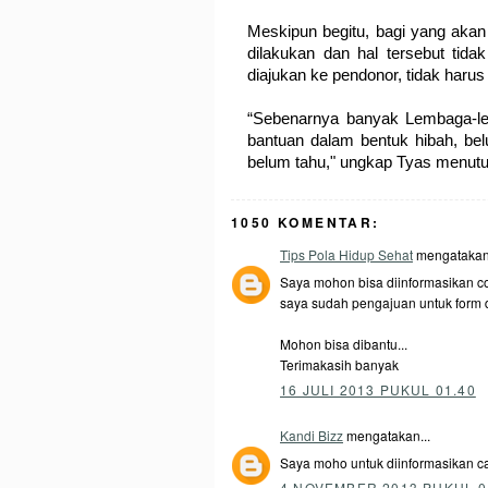
Meskipun begitu, bagi yang akan
dilakukan dan hal tersebut tida
diajukan ke pendonor, tidak harus
“Sebenarnya banyak Lembaga-le
bantuan dalam bentuk hibah, be
belum tahu," ungkap Tyas menutu
1050 KOMENTAR:
Tips Pola Hidup Sehat
mengatakan.
Saya mohon bisa diinformasikan co
saya sudah pengajuan untuk form
Mohon bisa dibantu...
Terimakasih banyak
16 JULI 2013 PUKUL 01.40
Kandi Bizz
mengatakan...
Saya moho untuk diinformasikan c
4 NOVEMBER 2013 PUKUL 0