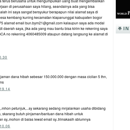
aya terus berusaha untuk mengumpulkan uang buat mengembalikan
rjaan di perusahaan saya hilang, seandainya ada yang bisa
ah ini saya sangat bersyukur berapapun nilai alamat saya di
desa kembang kuning kecamatan klapanunggal kabupaten bogor
3975 alamat email bun.bym21@gmail.com kalaupun saya ada modal
i daerah saya, jika ada yang mau bantu bisa kirim ke rekening saya
I
CA no rekening 4060485009 ataupun datang langsung ke alamat di
0.30
injaman dana hibah sebesar 150.000.000 dengan masa cicilan 5 thn,
ims
19.14
mhon petunjuk,...sy sekarang sedang mnjalankan usaha dibidang
h, skarang butuh pinjaman/bantuan dana hibah untuk
sy,.mohon di balas lewat email sy..trimakasih sblumnya
10.06