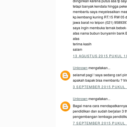
diinginkan karena putus asa tp s
tetapi banyak kendala hingga peke
membantu saya meyelesaikan masal
kp.kembang kuning RT.15 RW 05 
jawa barat no telpon (021) 9589
saya ingin membuka ternak bebek d
atas nama bubun bunyamin bank B
atas
terima kasih
salam
13 AGUSTUS 2015 PUKUL 1
Unknown
mengatakan...
selamat pagi ! saya sedang cari p
apakah bapak bisa membantu ? tr
3 SEPTEMBER 2015 PUKUL 
Unknown
mengatakan...
Bagai mana cara mendapatkannya,.
pendidikan dan sudah berjalan 3 t
pengembangan lembaga pendidikan 
7 SEPTEMBER 2015 PUKUL 