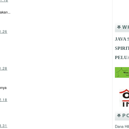
kan...
W
1.26
JAVA 
SPIR
PELU
1.28
Tem
mnya
2.18
P
3.31
Dana Hi