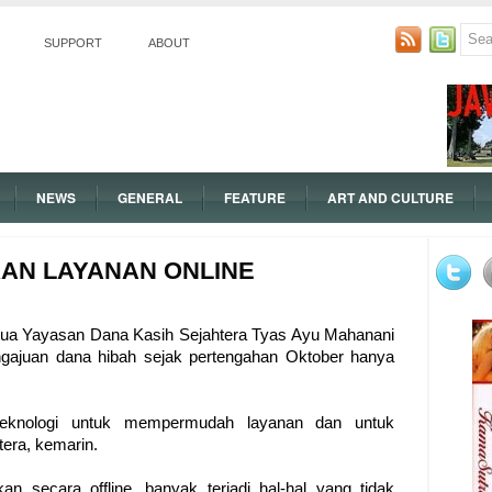
SUPPORT
ABOUT
NEWS
GENERAL
FEATURE
ART AND CULTURE
AN LAYANAN ONLINE
tua Yayasan Dana Kasih Sejahtera Tyas Ayu Mahanani
gajuan dana hibah sejak pertengahan Oktober hanya
 teknologi untuk mempermudah layanan dan untuk
tera, kemarin.
an secara offline, banyak terjadi hal-hal yang tidak