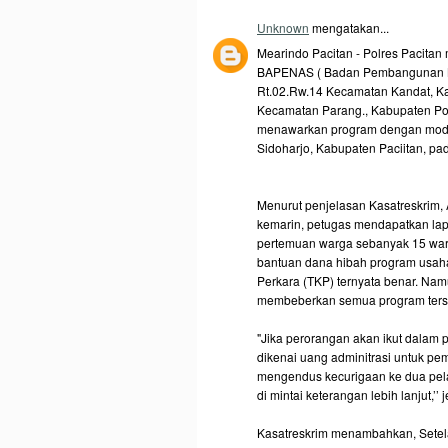
Unknown
mengatakan...
Mearindo Pacitan - Polres Pacita
BAPENAS ( Badan Pembangunan Nasi
Rt.02.Rw.14 Kecamatan Kandat, Ka
Kecamatan Parang., Kabupaten Pon
menawarkan program dengan modus
Sidoharjo, Kabupaten Paciitan, pa
Menurut penjelasan Kasatreskrim, 
kemarin, petugas mendapatkan lap
pertemuan warga sebanyak 15 war
bantuan dana hibah program usaha 
Perkara (TKP) ternyata benar. Namu
membeberkan semua program terse
"Jika perorangan akan ikut dalam
dikenai uang adminitrasi untuk pem
mengendus kecurigaan ke dua pelak
di mintai keterangan lebih lanjut,’’
Kasatreskrim menambahkan, Setel