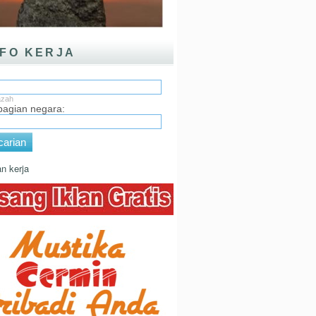
NFO KERJA
:
azah
 bagian negara:
arian
n kerja