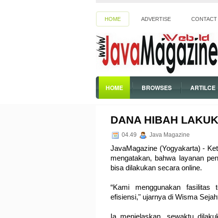
HOME
ADVERTISE
CONTACT
HOME
BROWSES
ARTILCE
SPIRITUAL
DANA HIBAH LAKUK
04.49
Java Magazine
JavaMagazine (Yogyakarta) - Ke
mengatakan, bahwa layanan pen
bisa dilakukan secara online.
“Kami menggunakan fasilitas
efisiensi," ujarnya di Wisma Sejah
Ia menjelaskan, sewaktu dilakuk