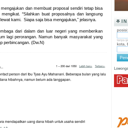
 mengajukan dan membuat proposal sendiri tetap bisa
k mengikat. “Silahkan buat proposalnya dan langsung
 lewat kami. Siapa saja bisa mengajukan," jelasnya.
I
posisi
mbaga dari dalam dan luar negeri yang memberikan
lum lagi perorangan. Namun banyak masyarakat yang
tanpa ij
p perbincangan. (Dw.N)
kota,
Penc
1 – 200 dari 1050
Lebih baru›
Terbaru»
..
Lowonga
ntact person dari Ibu Tyas Ayu Mahanani. Beberapa bulan yang lalu
 dana hibahnya, namun belum ada tanggapan.
ara mendapatkan uang dana hibah untuk usaha sendiri
1.18