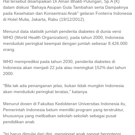
Hal tersebut disampaikan Dr.Aman Bhakti Pulungan, Sp.A (K)
dalam diskusi "Bahaya Asupan Gula Tambahan serta Dampaknya
pada Kesehatan dan Konsentrasi Anak" gelaran Fonterra Indonesia
di Hotel Mulia, Jakarta, Rabu (19/12/2012).
Menurut data statistik jumlah penderita diabetes di dunia versi
WHO (World Health Organization), pada tahun 2000, Indonesia
menduduki peringkat keempat dengan jumlah sebesar 8.426.000
orang.
WHO memprediksi pada tahun 2030, penderita diabetes di
Indonesia akan menjadi 22 juta atau meningkat 152% dari tahun
2000.
"Bila tak ada penanganan jelas, bukan tidak mungkin Indonesia
akan menduduki peringkat teratas," katanya.
Menurut dosen di Fakultas Kedokteran Universitas Indonesia itu,
Pemerintah Indonesia belum memiliki program yang terstruktur,
khususnya yang melibatkan sekolah-sekolah sebagai pusat
pendidikan anak.
"Ini harus dimulai dari dini, mengingat anak sangat berpotensi