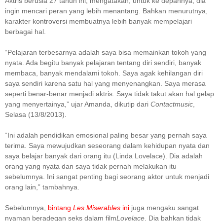
Aktris berusia 27 tahun ini, mengatakan, untuk ke depannya, dia
ingin mencari peran yang lebih menantang. Bahkan menurutnya,
karakter kontroversi membuatnya lebih banyak mempelajari
berbagai hal.
“Pelajaran terbesarnya adalah saya bisa memainkan tokoh yang
nyata. Ada begitu banyak pelajaran tentang diri sendiri, banyak
membaca, banyak mendalami tokoh. Saya agak kehilangan diri
saya sendiri karena satu hal yang menyenangkan. Saya merasa
seperti benar-benar menjadi aktris. Saya tidak takut akan hal gelap
yang menyertainya,” ujar Amanda, dikutip dari
Contactmusic
,
Selasa (13/8/2013).
“Ini adalah pendidikan emosional paling besar yang pernah saya
terima. Saya mewujudkan seseorang dalam kehidupan nyata dan
saya belajar banyak dari orang itu (Linda Lovelace). Dia adalah
orang yang nyata dan saya tidak pernah melakukan itu
sebelumnya. Ini sangat penting bagi seorang aktor untuk menjadi
orang lain,” tambahnya.
Sebelumnya,
bintang
Les Miserables
ini
juga mengaku sangat
nyaman beradegan seks dalam film
Lovelace
. Dia bahkan tidak